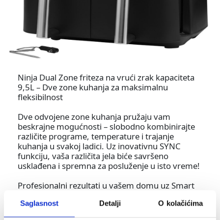
Ninja Dual Zone friteza na vrući zrak kapaciteta
9,5L – Dve zone kuhanja za maksimalnu
fleksibilnost
Dve odvojene zone kuhanja pružaju vam
beskrajne mogućnosti – slobodno kombinirajte
različite programe, temperature i trajanje
kuhanja u svakoj ladici. Uz inovativnu SYNC
funkciju, vaša različita jela biće savršeno
usklađena i spremna za posluženje u isto vreme!
Profesionalni rezultati u vašem domu uz Smart
Cook sistem
Saglasnost
Detalji
O kolačićima
Uživajte u profesionalno pripremljenim jelima
svaki dan! Zahvaljujući Smart Cook sistemu, vaše