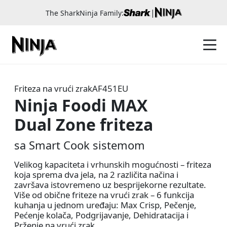
|
The SharkNinja Family:
Friteza na vrući zrak
AF451EU
Ninja Foodi MAX
Dual Zone friteza
sa Smart Cook sistemom
Velikog kapaciteta i vrhunskih mogućnosti – friteza
koja sprema dva jela, na 2 različita načina i
završava istovremeno uz besprijekorne rezultate.
Više od obične friteze na vrući zrak – 6 funkcija
kuhanja u jednom uređaju: Max Crisp, Pečenje,
Pećenje kolača, Podgrijavanje, Dehidratacija i
Prženje na vrući zrak.