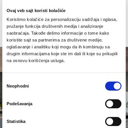
meso ili riba biće idealno spremljeni – od blago
do potpuno pečenog. Samo odaberite željenu
Ovaj veb sajt koristi kolačiće
razinu pečenja, a friteza će automatski prilagoditi
Pročitaj više
proces kuhanja za savršene rezultate svaki put.
Koristimo kolačiće za personalizaciju sadržaja i oglasa,
pružanje funkcija društvenih medija i analiziranje
Više od obične friteze na vrući zrak – 6 različitih
saobraćaja. Takođe delimo informacije o tome kako
funkcija u jednom uređaju:
koristite sajt sa partnerima za društvene medije,
Air Fry: Zdravija verzija omiljenih prženih jela sa
oglašavanje i analitiku koji mogu da ih kombinuju sa
minimalno ili u potpunosti bez ulja.
Max Crisp: Brza priprema smrznute hrane uz
drugim informacijama koje ste im dali ili koje su prikupili
savršenu hrskavost.
na osnovu korišćenja usluga.
Pečenje (Roast): Savršeno pečeno meso, riba i
povrće sa zlatnom koricom.
Pečenje kolača (Bake): Pecite kolače, kruh i
Избор
poslastice lako i brzo.
Neophodni
сагласности
Podgrijavanje (Reheat): Podgrijte ostatke hrane,
zadržavajući hrskavost i okus.
Dehidratacija: Napravite domaće sušeno voće,
Podešavanja
povrće ili meso za zdrave grickalice.
Veliki kapacitet za obroke cijele obitelji
Statistika
Pripremite ukusne obroke za cijelu obitelj,