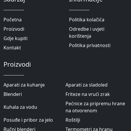
Početna
Politika kolačića
Proizvodi
Odredbe i uvjeti
korištenja
Gdje kupiti
Politika privatnosti
Kontakt
Proizvodi
Aparati za kuhanje
Aparati za sladoled
Blenderi
Friteze na vrući zrak
Pećnice za pripremu hrane
Kuhala za vodu
na otvorenom
Posuđe i pribor za jelo
Roštilji
Ručni blenderi
Termometri za hranu