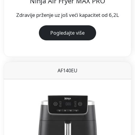
Ninja Air Fryer MAX PRO
Zdravije prženje uz još veći kapacitet od 6,2L
Pogledajte više
AF140EU