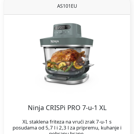
AS101EU
Ninja CRISPi PRO 7-u-1 XL
XL staklena friteza na vrući zrak 7-u-1 s
posudama od 5,7 l i 2,3 l za pripremu, kuhanje i
pohranu hrane.