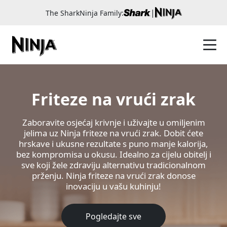
|
The SharkNinja Family:
Friteze na vrući zrak
Zaboravite osjećaj krivnje i uživajte u omiljenim
jelima uz Ninja friteze na vrući zrak. Dobit ćete
hrskave i ukusne rezultate s puno manje kalorija,
bez kompromisa u okusu. Idealno za cijelu obitelj i
sve koji žele zdraviju alternativu tradicionalnom
prženju. Ninja friteze na vrući zrak donose
inovaciju u vašu kuhinju!
Pogledajte sve