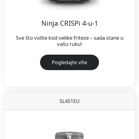
Ninja CRISPi 4-u-1
Sve što volite kod velike friteze – sada stane u
vašu ruku!
Pogledajte više
SL451EU