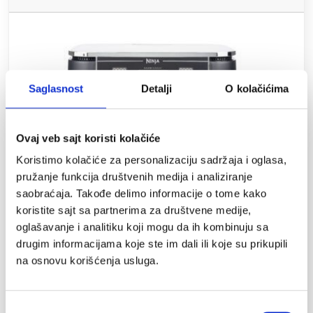
Saglasnost
Detalji
O kolačićima
Ovaj veb sajt koristi kolačiće
Koristimo kolačiće za personalizaciju sadržaja i oglasa,
pružanje funkcija društvenih medija i analiziranje
saobraćaja. Takođe delimo informacije o tome kako
koristite sajt sa partnerima za društvene medije,
Ninja Foodi MAX
oglašavanje i analitiku koji mogu da ih kombinuju sa
Dual Zone
drugim informacijama koje ste im dali ili koje su prikupili
na osnovu korišćenja usluga.
S kapacitetom od 9.5L
Избор