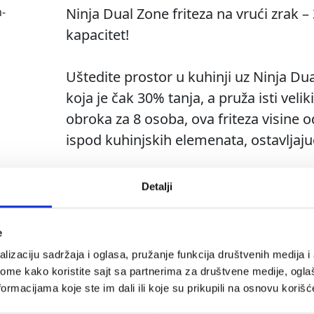
Ninja Dual Zone friteza na vrući zrak – 30
kapacitet!
Uštedite prostor u kuhinji uz Ninja Dua
koja je čak 30% tanja, a pruža isti veli
obroka za 8 osoba, ova friteza visine 
ispod kuhinjskih elemenata, ostavljaj
Veliki kapacitet u kompaktnom dizajnu
Detalji
Svaka ladica prima cijelo pile od 2 kg il
čini savršenom za velike obiteljske več
e
Pročitaj više
lizaciju sadržaja i oglasa, pružanje funkcija društvenih medija i 
Duplo više prostora zahvaljujući Double
ome kako koristite sajt sa partnerima za društvene medije, oglaš
Kuhajte istovremeno na 4 razine, zah
ormacijama koje ste im dali ili koje su prikupili na osnovu korišć
za višeslojno slaganje namirnica. Svak