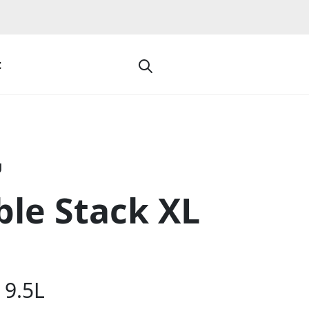
t
U
ble Stack XL
 9.5L