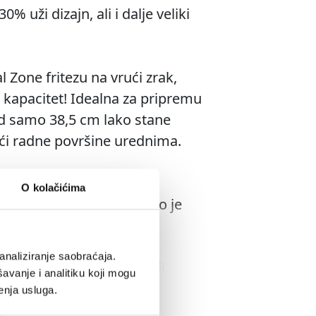
% uži dizajn, ali i dalje veliki
l Zone fritezu na vrući zrak,
ki kapacitet! Idealna za pripremu
od samo 38,5 cm lako stane
ući radne površine urednima.
.
O kolačićima
i do 1,5 kg krumpirića, što je
ere.
analiziranje saobraćaja.
 Stack Air Fry tehnologiji.
avanje i analitiku koji mogu
valjujući posebnim rešetkama
enja usluga.
a ladica ima zaseban izvor