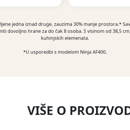
vljene jedna iznad druge, zauzima 30% manje prostora.* Savrš
remiti dovoljno hrane za do čak 8 osoba. S visinom od 38,5 cm
kuhinjskih elemenata.
*U usporedbi s modelom Ninja AF400.
VIŠE O PROIZVO