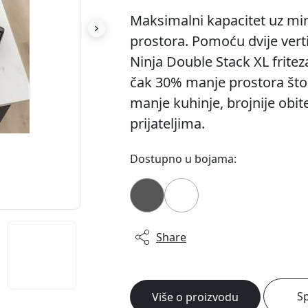
Maksimalni kapacitet uz mi
prostora. Pomoću dvije verti
Ninja Double Stack XL fritez
čak 30% manje prostora što 
manje kuhinje, brojnije obitel
prijateljima.
Dostupno u bojama:
Share
Sp
Više o proizvodu