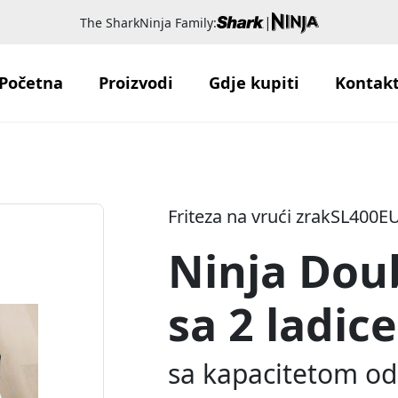
|
The SharkNinja Family:
Početna
Proizvodi
Gdje kupiti
Kontak
Friteza na vrući zrak
SL400E
Ninja Dou
sa 2 ladice
sa kapacitetom od