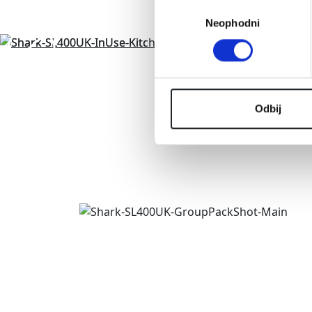
Избор
Neophodni
сагласности
Odbij