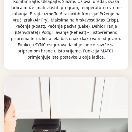
Kombinirajte. Uklapajte. Slažite. Uz ovaj uređaj, svaka
ladica može imati vlastiti program, temperaturu i vreme
kuhanja. Birajte između 6 različitih funkcija: Prženje na
vrući zrak (Air Fry), Maksimalna hrskavost (Max Crisp),
Pečenje (Roast), Pečenje peciva (Bake), Dehidriranje
(Dehydrate) i Podgrijavanje (Reheat) – i istovremeno
pripremajte različita jela baš onako kako vam odgovara.
Funkcija SYNC osigurava da obje ladice završe sa
pripremom hrane u isto vrijeme. Funkcija MATCH
primjenjuje iste postavke u obje ladice.