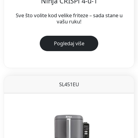
Ninja CRISPi 4-u-1
Sve što volite kod velike friteze – sada stane u
vašu ruku!
Pogledaj više
SL451EU