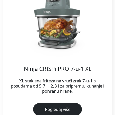
Ninja CRISPi PRO 7-u-1 XL
XL staklena friteza na vrući zrak 7-u-1 s
posudama od 5,7 l i 2,3 l za pripremu, kuhanje i
pohranu hrane.
Pogledaj više