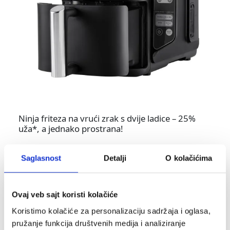
Ninja friteza na vrući zrak s dvije ladice – 25%
uža*, a jednako prostrana!
Savršena za obiteljske obroke i druženja, ova
friteza na vrući zrak omogućava pripremu
Saglasnost
Detalji
O kolačićima
ukusnih obroka za čak 6 osoba. S dvije ladice
zapremine po 3,8 litara, svaka lako prima cijelo
pile težine 1,2 kg. Kompaktna visina od samo
Ovaj veb sajt koristi kolačiće
38,5 cm omogućava jednostavno postavljanje
uređaja ispod kuhinjskih elemenata, ostavljajući
Koristimo kolačiće za personalizaciju sadržaja i oglasa,
vašu radnu površinu urednom i oslobađajući
pružanje funkcija društvenih medija i analiziranje