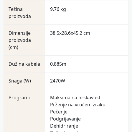
***Testirano na pripremi ribljih štapića i
Težina
9.76 kg
kobasica.
proizvoda
Dimenzije
38.5x28.6x45.2 cm
proizvoda
(cm)
Dužina kabela
0.885m
Snaga (W)
2470W
Programi
Maksimalna hrskavost
Prženje na vrućem zraku
Pečenje
Podgrijavanje
Dehidriranje