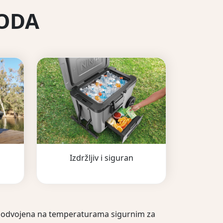
VODA
Izdržljiv i siguran
a i odvojena na temperaturama sigurnim za