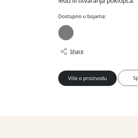
ledu ili otvaranja poklopca.
Dostupno u bojama:
Share
Sp
Više o proizvodu