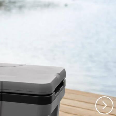
 litre prima do 68 limenki bez
stora za održavanje svih vaših
aj iznimno izdržljiv prijenosni
busnom konstrukcijom i
 ručke za nošenje olakšavaju
bilu, kamperu ili prikolici.
sti hladnjak nudi dodatno
piranja, nogometne utakmice u
anja na otvorenom.
ladnjak pomoću poklopca koji