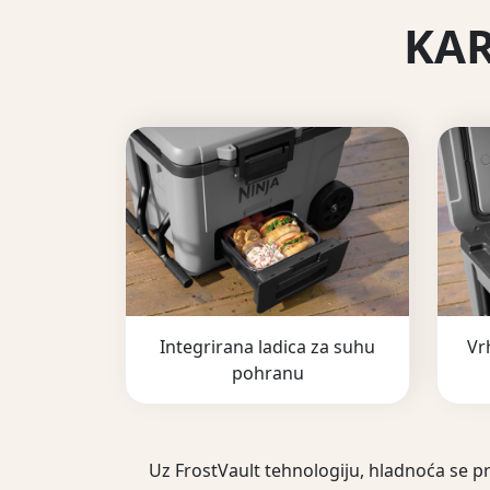
KAR
Integrirana ladica za suhu
Vr
pohranu
Uz FrostVault tehnologiju, hladnoća se p