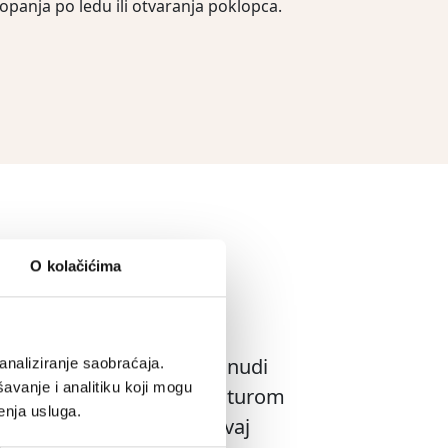
opanja po ledu ili otvaranja poklopca.
DU
O kolačićima
 hladnjak s kotačima koji nudi
analiziranje saobraćaja.
avanje i analitiku koji mogu
stor za pohranu s temperaturom
enja usluga.
tači za sve terene čine ovaj