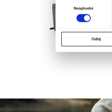
Избор
Neophodni
сагласности
Odbij