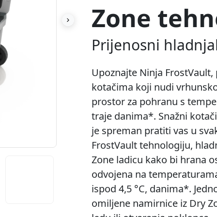
Zone tehn
Prijenosni hladnja
Upoznajte Ninja FrostVault, 
kotačima koji nudi vrhunsko
prostor za pohranu s tempe
traje danima*. Snažni kotači
je spreman pratiti vas u sva
FrostVault tehnologiju, hla
Zone ladicu kako bi hrana os
odvojena na temperaturama
ispod 4,5 °C, danima*. Jedn
omiljene namirnice iz Dry Z