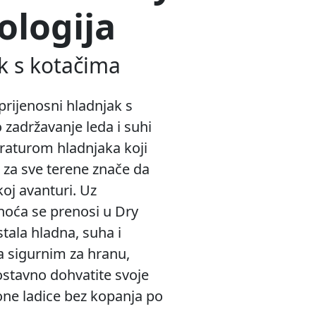
ologija
k s kotačima
prijenosni hladnjak s
 zadržavanje leda i suhi
raturom hladnjaka koji
 za sve terene znače da
koj avanturi. Uz
dnoća se prenosi u Dry
tala hladna, suha i
 sigurnim za hranu,
ostavno dohvatite svoje
one ladice bez kopanja po