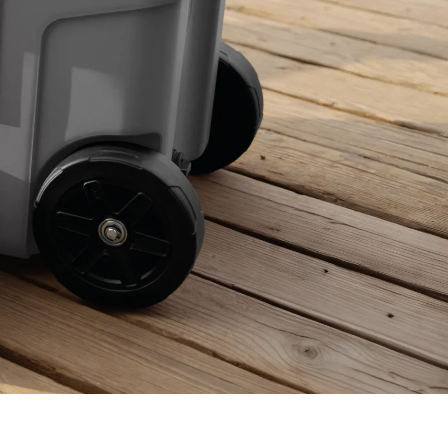
. Vrhunski zasun omogućuje vam
adnjaka – čak i jednom rukom.
hladnjaku napunjenom ledom i
da se sav led otopi i da
,5 °C. Stvarna učinkovitost