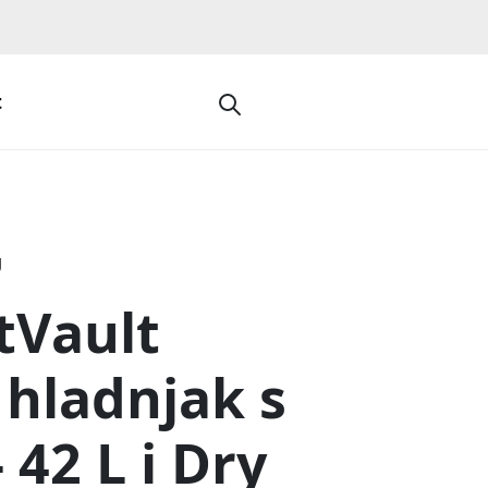
t
U
tVault
 hladnjak s
 42 L i Dry