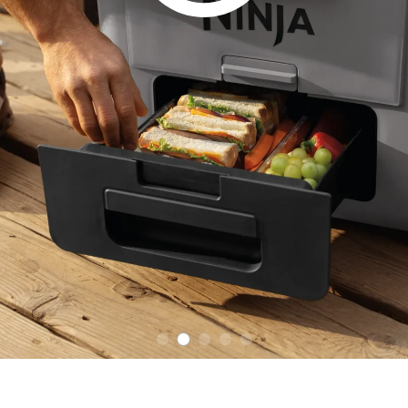
se može zaključati i zasuna na ladici
jednostavno otvaranje i zatvaranje hl
*Interni test na 25 °C na FrostVault 
zatvorenom, mjereći vrijeme potrebno 
temperatura u unutrašnjosti premaši 4
može varirati u stvarnoj upotrebi.