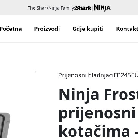
|
The SharkNinja Family:
Početna
Proizvodi
Gdje kupiti
Kontak
Prijenosni hladnjaci
FB245E
Ninja Fros
prijenosni
kotačima -