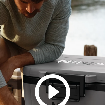
Veliki kapacitet: Veliki kapacitet od 42
leda ili 32 limenke s ledom. Mnogo pro
omiljenih pića hladnima.
Izdržljiv i jednostavan za transport: Ov
hladnjak na kotačima izrađen je s ro
izolacijom do 7 cm. Izdržljive lijevane
transport i učvršćivanje u vašem automo
Služi i kao praktično sjedalo: Ovaj čvr
mjesto za sjedenje – savršeno za kam
parku, gledanje sporta i druga okuplj
Siguran: Bez napora osigurajte svoj h