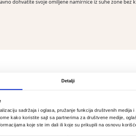
avno dohvatite svoje omiljene namirnice iz suhe zone bez k
VIŠE O PROIZVO
Detalji
e
Upoznajte Ninja FrostVault, prijenosni
lizaciju sadržaja i oglasa, pružanje funkcija društvenih medija i 
ome kako koristite sajt sa partnerima za društvene medije, oglaš
vrhunsko zadržavanje leda i suhi pro
ormacijama koje ste im dali ili koje su prikupili na osnovu korišć
hladnjaka koji traje danima*. Snažni ko