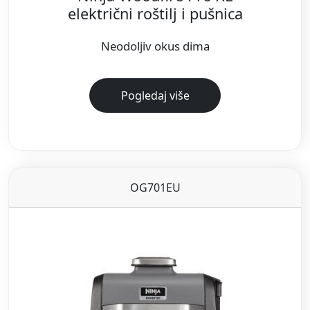
električni roštilj i pušnica
Neodoljiv okus dima
Pogledaj više
OG701EU