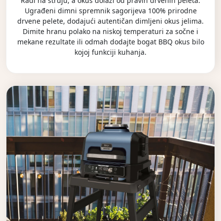
Radi na struju, a okus dolazi od pravih drvenih peleta.
Ugrađeni dimni spremnik sagorijeva 100% prirodne
drvene pelete, dodajući autentičan dimljeni okus jelima.
Dimite hranu polako na niskoj temperaturi za sočne i
mekane rezultate ili odmah dodajte bogat BBQ okus bilo
kojoj funkciji kuhanja.