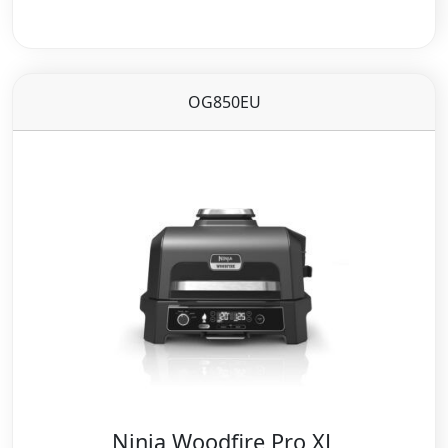
OG850EU
Ninja Woodfire Pro XL