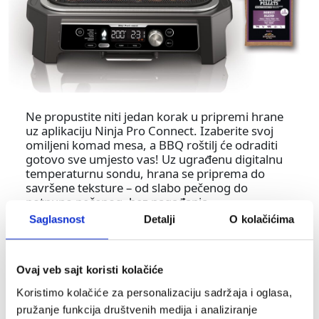
Ne propustite niti jedan korak u pripremi hrane
uz aplikaciju Ninja Pro Connect. Izaberite svoj
omiljeni komad mesa, a BBQ roštilj će odraditi
gotovo sve umjesto vas! Uz ugrađenu digitalnu
temperaturnu sondu, hrana se priprema do
savršene teksture – od slabo pečenog do
potpuno pečenog, bez nagađanja.
Saglasnost
Detalji
O kolačićima
Daljinska kontrola
Podesite vrijeme i temperaturu kuhanja i dodajte
Woodfire aromu – sve direktno iz aplikacije.
Ovaj veb sajt koristi kolačiće
Jednim pogledom proverite koliko je vremena
preostalo do završetka kuhanja. Primajte
Koristimo kolačiće za personalizaciju sadržaja i oglasa,
notifikacije na svom pametnom telefonu kada je
pružanje funkcija društvenih medija i analiziranje
vrijeme za dodavanje sastojaka, okretanje hrane