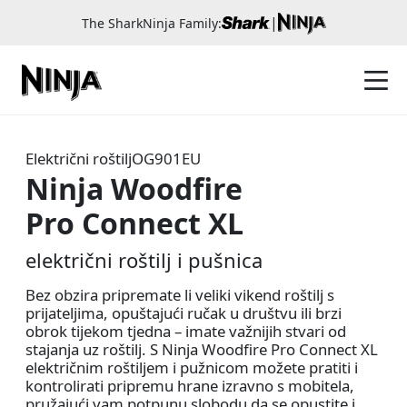
|
The SharkNinja Family:
Električni roštilj
OG901EU
Ninja Woodfire
Pro Connect XL
električni roštilj i pušnica
Bez obzira pripremate li veliki vikend roštilj s
prijateljima, opuštajući ručak u društvu ili brzi
obrok tijekom tjedna – imate važnijih stvari od
stajanja uz roštilj. S Ninja Woodfire Pro Connect XL
električnim roštiljem i pužnicom možete pratiti i
kontrolirati pripremu hrane izravno s mobitela,
pružajući vam potpunu slobodu da se opustite i